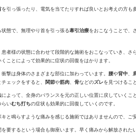
首
を引っ張ったり、電気を当てたりすれば良いとお考えの方も
る状態で、無理やり首を引っ張る
牽引治療
をおこなうことで、
、患者様の状態に合わせて段階的な施術をおこなっていき、さ
いくことによって効果的に症状の回復をはかります。
、衝撃は身体のさまざまな部位に加わっています。
腰
や
背中
、
とチェックをすると、
関節
や
筋肉
、
骨
などの
ズレ
を見つけるこ
法
によって、全身のバランスを元の正しい位置に戻していくこ
つらい
むち打ち
の症状も効果的に回復していくのです。
ボキと鳴らすような痛みを感じる施術ではありませんので、ご
間を要するという場合も御座います。早く痛みから解放された