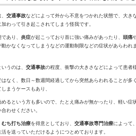
は、
交通事故
などによって外から不意をつかれた状態で、大き
に加わって引き起こされてしまう怪我です。
態であり、
炎症
が起こっており首に強い痛みがあったり、
頭痛
が動かなくなってしまうなどの運動制限などの症状があらわれ
というのは、
交通事故
の程度、衝撃の大きさなどによって患者
ではなく、数日～数週間経過してから突然あらわれることが多
てしまうケースもあり、
始めるという方も多いので、
たとえ痛みが無かったり、軽い症
い合わせください。
、
むち打ち治療
を得意としており、
交通事故専門治療
によって
生活を送っていただけるようにつとめております。