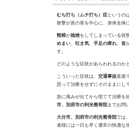
むち打ち（ムチ打ち）症
というの
衝撃が首の骨を中心に、身体全体
頸椎
が
捻挫
をしてしまっている状
めまい
、
吐き気
、
手足の痺れ
、
首
す。
どのような症状があらわれるのか
こういった症状は、
交通事故
直後
思って治療をせずにそのままにし
急に痛みが出てから慌てて治療を
市、別府市の利光整骨院
までお問
大分市、別府市の利光整骨院
では
者様には一日も早く通常の快適な