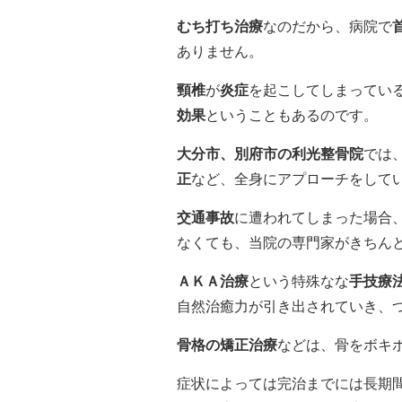
むち打ち治療
なのだから、病院で
ありません。
頸椎
が
炎症
を起こしてしまってい
効果
ということもあるのです。
大分市、別府市の利光整骨院
では
正
など、全身にアプローチをして
交通事故
に遭われてしまった場合
なくても、当院の専門家がきちん
ＡＫＡ治療
という特殊なな
手技療
自然治癒力が引き出されていき、
骨格の矯正治療
などは、骨をボキ
症状によっては完治までには長期