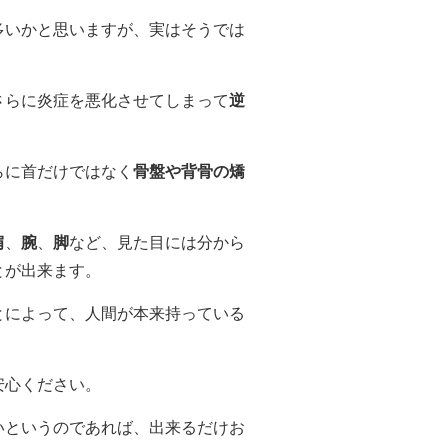
多いかと思いますが、実はそうでは
さらに炎症を悪化させてしまって
逆
らに首だけではなく
骨盤や背骨の矯
肩
、
腕
、
脚
など、見た目には分から
とが出来ます。
とによって、人間が本来持っている
安心ください。
いというのであれば、出来るだけお