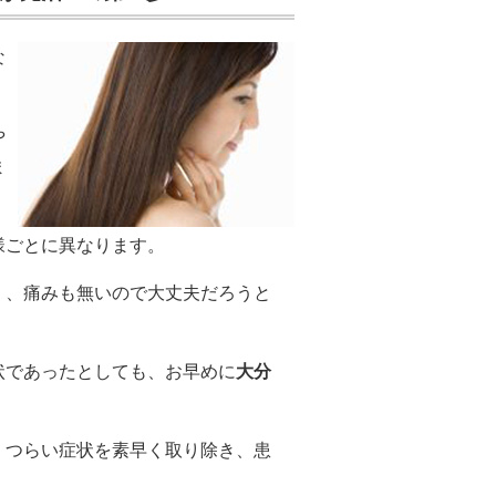
な
や
ま
様ごとに異なります。
く、痛みも無いので大丈夫だろうと
状であったとしても、お早めに
大分
、つらい症状を素早く取り除き、患