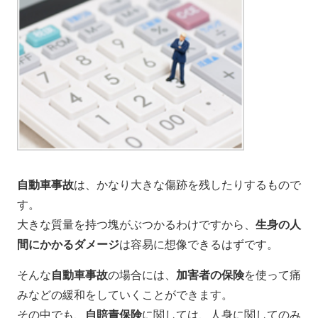
自動車事故
は、かなり大きな傷跡を残したりするもので
す。
大きな質量を持つ塊がぶつかるわけですから、
生身の人
間にかかるダメージ
は容易に想像できるはずです。
そんな
自動車事故
の場合には、
加害者の保険
を使って痛
みなどの緩和をしていくことができます。
その中でも、
自賠責保険
に関しては、人身に関してのみ